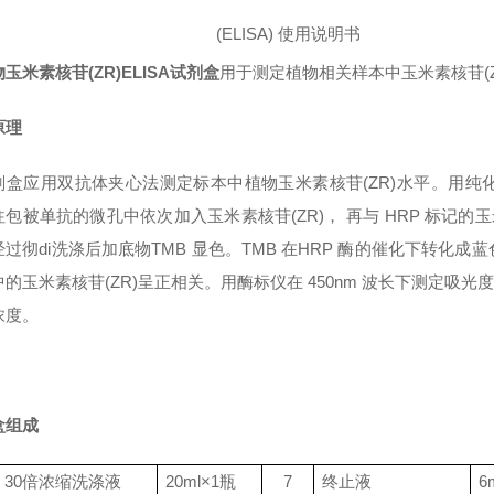
(ELISA)
使用说明书
玉米素核苷(ZR)ELISA试剂盒
用于测定植物相关样本中玉米素核苷(Z
原理
剂盒应用双抗体夹心法测定标本中植物玉米素核苷(ZR)水平。用纯化
包被单抗的微孔中依次加入玉米素核苷(ZR)， 再与 HRP 标记的
经过彻di洗涤后加底物TMB 显色。TMB 在HRP 酶的催化下转
的玉米素核苷(ZR)呈正相关。用酶标仪在 450nm 波长下测定吸
)浓度。
盒组成
30
倍浓缩洗涤液
20ml
×
1
瓶
7
终止液
6