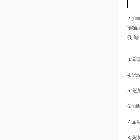
2.
准确
孔底
3.温
4.配
5.
6.加
7.温
8.洗