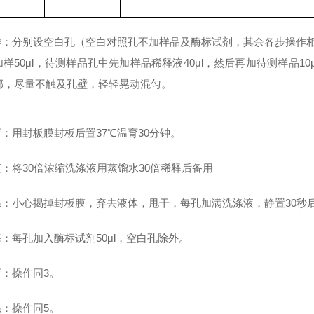
加样：分别设空白孔（空白对照孔不加样品及酶标试剂，其余各步操作
加样50μl，待测样品孔中先加样品稀释液40μl，然后再加待测样品1
部，尽量不触及孔壁，轻轻晃动混匀。
育：用封板膜封板后置37℃温育30分钟。
液：将30倍浓缩洗涤液用蒸馏水30倍稀释后备用
洗涤：小心揭掉封板膜，弃去液体，甩干，每孔加满洗涤液，静置30秒
酶：每孔加入酶标试剂50μl，空白孔除外。
育：操作同3。
涤：操作同5。