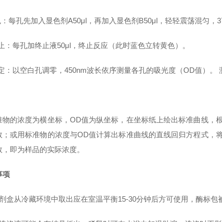
色：每孔先加入显色剂A50μl，再加入显色剂B50μl，轻轻震荡混匀，3
终止：每孔加终止液50μl，终止反应（此时蓝色立转黄色）。
测定：以空白孔调零，450nm波长依序测量各孔的吸光度（OD值）。
准物的浓度为横坐标，OD值为纵坐标，在坐标纸上绘出标准曲线，
数；或用标准物的浓度与OD值计算出标准曲线的直线回归方程式，
数，即为样品的实际浓度。
事项
试剂盒从冷藏环境中取出应在室温平衡15-30分钟后方可使用，酶标