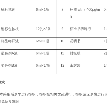
酶标试剂
6ml
×
1
瓶
8
标准品（
400pg/m
0
l
）
酶标包被板
12
孔×
8
条
9
标准品稀释液
1
样品稀释液
6ml
×
1
瓶
10
说明书
1
显色剂
A
液
6ml
×
1
瓶
11
封板膜
2
显色剂
B
液
6ml
×
1/
瓶
12
密封袋
1
要求
标本采集后尽早进行提取，提取按相关文献进行，提取后应尽快进行实
避免反复冻融