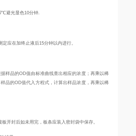
7℃避光显色10分钟.
 测定应在加终止液后15分钟以内进行。
根据样品的OD值由标准曲线查出相应的浓度；再乘以稀
将样品的OD值代入方程式，计算出样品浓度，再乘以稀
包被板开封后如未用完，板条应装入密封袋中保存。