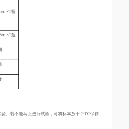
.5ml
×
1
瓶
.5ml
×
1
瓶
份
张
个
验。若不能马上进行试验，可将标本放于-20℃保存，