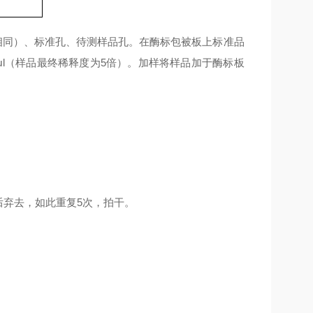
相同）、标准孔、待测样品孔。在酶标包被板上标准品
0μl（样品最终稀释度为5倍）。加样将样品加于酶标板
后弃去，如此重复5次，拍干。