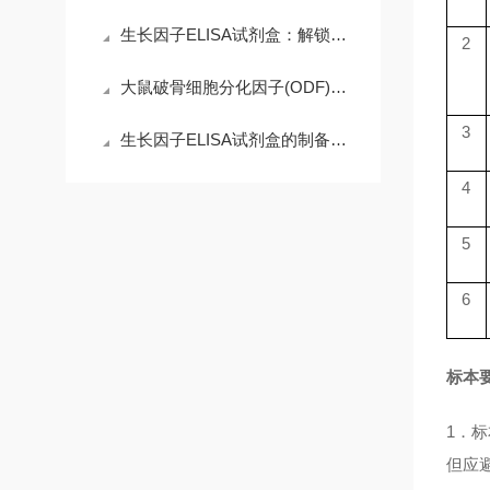
生长因子ELISA试剂盒：解锁科研精准需求，赋能高效检测核心优势
2
大鼠破骨细胞分化因子(ODF)ELISA试剂盒的操作注意事项
3
生长因子ELISA试剂盒的制备工艺探索
4
5
6
标本
1．
但应