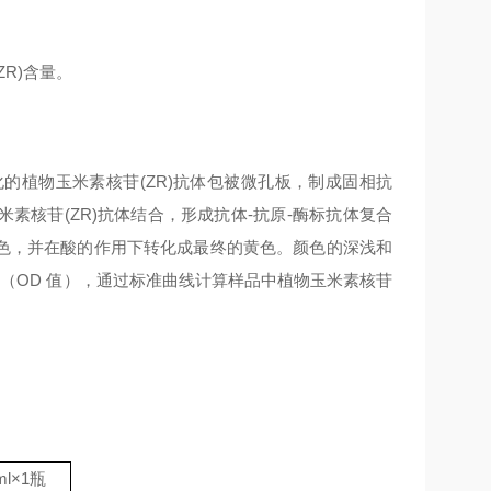
R)含量。
的植物玉米素核苷(ZR)抗体包被微孔板，制成固相抗
玉米素核苷(ZR)抗体结合，形成抗体-抗原-酶标抗体复合
化成蓝色，并在酸的作用下转化成最终的黄色。颜色的深浅和
光度（OD 值），通过标准曲线计算样品中植物玉米素核苷
ml
×
1
瓶