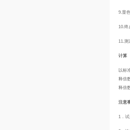
9.显
10.
11.
计算
以标
释倍
释倍
注意
1．