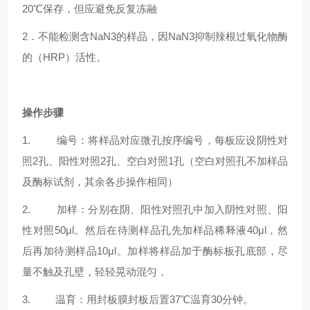
20℃保存，但应避免反复冻融
2．不能检测含NaN3的样品，因NaN3抑制辣根过氧化物酶
的（HRP）活性。
操作步骤
1. 编号：将样品对应微孔按序编号，每板应设阴性对
照2孔、阳性对照2孔、空白对照1孔（空白对照孔不加样品
及酶标试剂，其余各步操作相同）
2. 加样：分别在阴、阳性对照孔中加入阴性对照、阳
性对照50μl。然后在待测样品孔先加样品稀释液40μl，然
后再加待测样品10μl。加样将样品加于酶标板孔底部，尽
量不触及孔壁，轻轻晃动混匀，
3. 温育：用封板膜封板后置37℃温育30分钟。