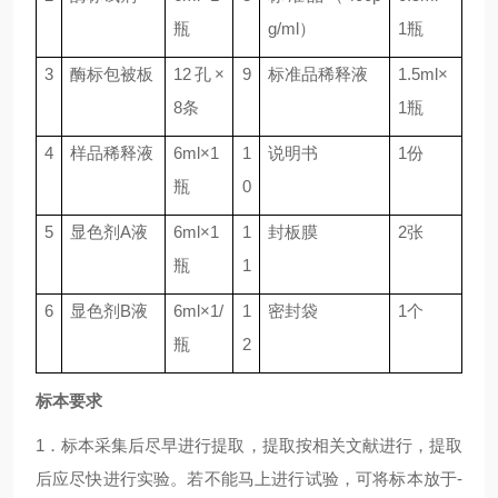
瓶
g/ml
）
1
瓶
3
酶标包被板
12
孔×
9
标准品稀释液
1.5ml
×
8
条
1
瓶
4
样品稀释液
6ml
×
1
1
说明书
1
份
瓶
0
5
显色剂
A
液
6ml
×
1
1
封板膜
2
张
瓶
1
6
显色剂
B
液
6ml
×
1/
1
密封袋
1
个
瓶
2
标本要求
1．标本采集后尽早进行提取，提取按相关文献进行，提取
后应尽快进行实验。若不能马上进行试验，可将标本放于-