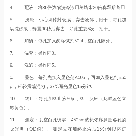
4. 配液：将30倍浓缩洗涤液用蒸馏水30倍稀释后备用
5. 洗涤：小心揭掉封板膜，弃去液体，甩干，每孔加
满洗涤液，静置30秒后弃去，如此重复5次，拍干。
6. 加酶：每孔加入酶标试剂50μl，空白孔除外。
7. 温育：操作同3。
8. 洗涤：操作同5。
9. 显色：每孔先加入显色剂A50μl，再加入显色剂B50
μl，轻轻震荡混匀，37℃避光显色15分钟.
10. 终止：每孔加终止液50μl，终止反应（此时蓝色立
转黄色）。
11. 测定：以空白孔调零，450nm波长依序测量各孔的
吸光度（OD值）。 测定应在加终止液后15分钟以内进