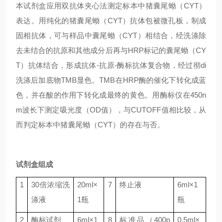
本试剂盒应用双抗体夹心法测定标本中猪囊尾蚴（CYT）
表达。用纯化的猪囊尾蚴（CYT）抗体包被微孔板，制成
固相抗体，可与样品中囊尾蚴（CYT）相结合，经洗涤除
去未结合的抗原和其他成分后再与HRP标记的囊尾蚴（CY
T）抗体结合，形成抗体-抗原-酶标抗体复合物，经过彻di
洗涤后加底物TMB显色。TMB在HRP酶的催化下转化成蓝
色，并在酸的作用下转化成最终的黄色。用酶标仪在450n
m波长下测定吸光度（OD值），与CUTOFF值相比较，从
而判定标本中猪囊尾蚴（CYT）的存在与否。
试剂盒组成
1
30
倍浓缩洗
20ml
×
7
终止液
6ml
×
1
涤液
1
瓶
瓶
2
酶标试剂
6ml
×
1
8
标准品（
400p
0.5ml
×