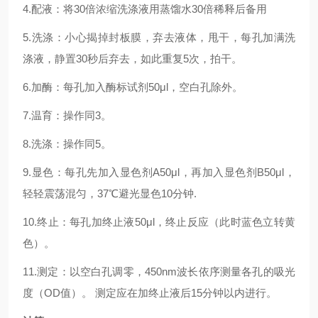
4.配液：将30倍浓缩洗涤液用蒸馏水30倍稀释后备用
5.洗涤：小心揭掉封板膜，弃去液体，甩干，每孔加满洗
涤液，静置30秒后弃去，如此重复5次，拍干。
6.加酶：每孔加入酶标试剂50μl，空白孔除外。
7.温育：操作同3。
8.洗涤：操作同5。
9.显色：每孔先加入显色剂A50μl，再加入显色剂B50μl，
轻轻震荡混匀，37℃避光显色10分钟.
10.终止：每孔加终止液50μl，终止反应（此时蓝色立转黄
色）。
11.测定：以空白孔调零，450nm波长依序测量各孔的吸光
度（OD值）。 测定应在加终止液后15分钟以内进行。