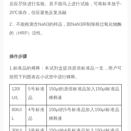
后应尽快进行实验。若不能马上进行试验，可将标本放于-
20℃保存，但应避免反复冻融
2．不能检测含NaN3的样品，因NaN3抑制辣根过氧化物酶
的（HRP）活性。
操作步骤
1.标准品的稀释：本试剂盒提供原倍标准品一支，用户可
按照下列图表在小试管中进行稀释。
120I
5
号标准
150μl
的原倍标准品加入
150μl
标准品
U/L
品
稀释液
60IU/
4
号标准
150μl
的
5
号标准品加入
150μl
标准品
L
品
稀释液
30IU/
3
号标准
150μl
的
4
号标准品加入
150μl
标准品