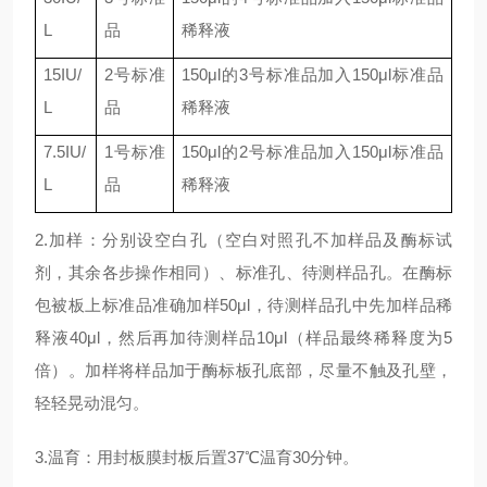
L
品
稀释液
15IU/
2
号标准
150μl
的
3
号标准品加入
150μl
标准品
L
品
稀释液
7.5IU/
1
号标准
150μl
的
2
号标准品加入
150μl
标准品
L
品
稀释液
2.加样：分别设空白孔（空白对照孔不加样品及酶标试
剂，其余各步操作相同）、标准孔、待测样品孔。在酶标
包被板上标准品准确加样50μl，待测样品孔中先加样品稀
释液40μl，然后再加待测样品10μl（样品最终稀释度为5
倍）。加样将样品加于酶标板孔底部，尽量不触及孔壁，
轻轻晃动混匀。
3.温育：用封板膜封板后置37℃温育30分钟。