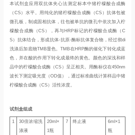
本试剂盒应用双抗体夹心法测定标本中猪柠檬酸合成酶
（CS）水平。用纯化的猪柠檬酸合成酶（CS）抗体包被
微孔板，制成固相抗体，往包被单抗的微孔中依次加入柠
檬酸合成酶（CS），再与HRP标记的柠檬酸合成酶（C
S）抗体结合，形成抗体-抗原-酶标抗体复合物，经过彻di
洗涤后加底物TMB显色。TMB在HRP酶的催化下转化成蓝
色，并在酸的作用下转化成最终的黄色。颜色的深浅和样
品中的柠檬酸合成酶（CS）呈正相关。用酶标仪在450nm
波长下测定吸光度（OD值），通过标准曲线计算样品中猪
柠檬酸合成酶（CS）活性浓度。
试剂盒组成
1
30
倍浓缩洗
20ml
×
7
终止液
6ml
×
1
涤液
1
瓶
瓶