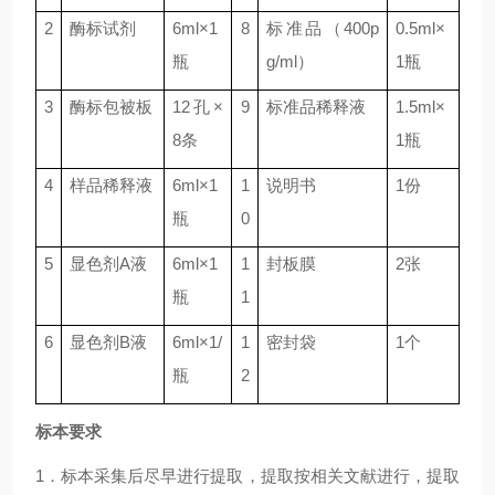
2
酶标试剂
6ml
×
1
8
标准品（
400p
0.5ml
×
瓶
g/ml
）
1
瓶
3
酶标包被板
12
孔×
9
标准品稀释液
1.5ml
×
8
条
1
瓶
4
样品稀释液
6ml
×
1
1
说明书
1
份
瓶
0
5
显色剂
A
液
6ml
×
1
1
封板膜
2
张
瓶
1
6
显色剂
B
液
6ml
×
1/
1
密封袋
1
个
瓶
2
标本要求
1．标本采集后尽早进行提取，提取按相关文献进行，提取