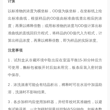
计算
以标准物的浓度为横坐标，OD值为纵坐标，在坐标纸上绘
出标准曲线，根据样品的OD值由标准曲线查出相应的浓
度；再乘以稀释倍数；或用标准物的浓度与OD值计算出标
准曲线的直线回归方程式，将样品的OD值代入方程式，计
算出样品浓度，再乘以稀释倍数，即为样品的实际浓度。
注意事项
1．试剂盒从冷藏环境中取出应在室温平衡15-30分钟后方
可使用，酶标包被板开封后如未用完，板条应装入密封袋
中保存。
2．浓洗涤液可能会有结晶析出，稀释时可在水浴中加温助
溶，洗涤时不影响结果。
3．各步加样均应使用加样器，并经常校对其准确性，以避
免试验误差。一次加样时间最好控制在5分钟内，如标本数