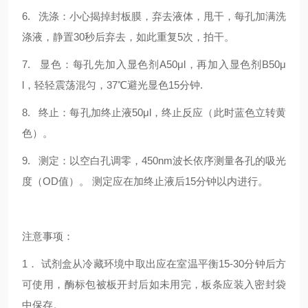
6. 洗涤：小心揭掉封板膜，弃去液体，甩干，每孔加满洗
涤液，静置30秒后弃去，如此重复5次，拍干。
7. 显色：每孔先加入显色剂A50μl，再加入显色剂B50μ
l，轻轻震荡混匀，37℃避光显色15分钟.
8. 终止：每孔加终止液50μl，终止反应（此时蓝色立转黄
色）。
9. 测定：以空白孔调零，450nm波长依序测量各孔的吸光
度（OD值）。 测定应在加终止液后15分钟以内进行。
注意事项：
1． 试剂盒从冷藏环境中取出应在室温平衡15-30分钟后方
可使用，酶标包被板开封后如未用完，板条应装入密封袋
中保存。