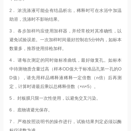
2． 浓洗涤液可能会有结晶析出，稀释时可在水浴中加温
助溶，洗涤时不影响结果。
3． 各步加样均应使用加样器，并经常校对其准确性，以
避免试验误差。一次加样时间最好控制在5分钟内，如标本
数量多，推荐使用排枪加样。
4． 请每次测定的同时做标准曲线，最好做复孔。如标本
中待测物质含量过高（样本OD值大于标准品孔第一孔的O
D值），请先用样品稀释液稀释一定倍数（n倍）后再测
定，计算时请最后乘以总稀释倍数（×n×5）。
5． 封板膜只限一次性使用，以避免交叉污染。
6． 底物请避光保存。
7． 严格按照说明书的操作进行，试验结果判定必须以酶
标仪读数为准.