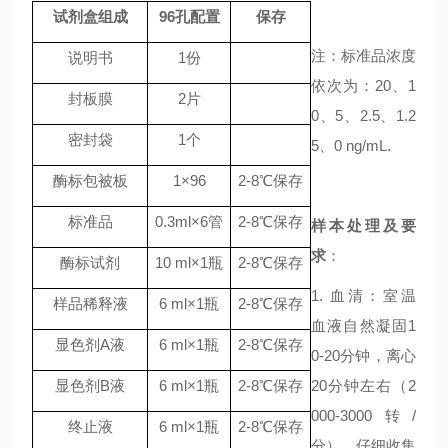
试剂盒组成
96
孔配置
保存
注：标准品浓度
说明书
1
份
依次为：20、1
封板膜
2
片
0、5、2.5、1.2
密封袋
1
个
5、0 ng/mL.
酶标包被板
1
×
96
2-8
℃
保存
标准品
0.3ml
×
6
管
2-8
℃
保存
样本处理及要
求
：
酶标试剂
10 ml
×
1
瓶
2-8
℃
保存
1. 血清：室温
样品稀释液
6 ml
×
1
瓶
2-8
℃
保存
血液自然凝固1
显色剂
A
液
6 ml
×
1
瓶
2-8
℃
保存
0-20分钟，离心
显色剂
B
液
6 ml
×
1
瓶
2-8
℃
保存
20分钟左右（2
000-3000转/
终止液
6 ml
×
1
瓶
2-8
℃
保存
分）。仔细收集