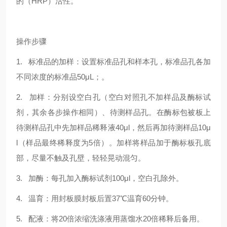
的（HRP）活性。
操作步骤
1. 标准品的加样：设置标准品孔和样本孔，标准品孔各加
不同浓度的标准品50μL；。
2. 加样：分别设空白孔（空白对照孔不加样品及酶标试
剂，其余各步操作相同）、待测样品孔。在酶标包被板上
待测样品孔中先加样品稀释液40μl，然后再加待测样品10μ
l（样品最终稀释度为5倍）。加样将样品加于酶标板孔底
部，尽量不触及孔壁，轻轻晃动混匀。
3. 加酶：每孔加入酶标试剂100μl，空白孔除外。
4. 温育：用封板膜封板后置37℃温育60分钟。
5. 配液：将20倍浓缩洗涤液用蒸馏水20倍稀释后备用。