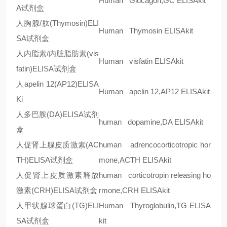
Human Glucagon,GC ELISAkit
A
试剂盒
人胸腺/肽
(Thymosin)ELI
Human Thymosin ELISAkit
SA
试剂盒
人内脂素
/
内脏脂肪素
(vis
Human visfatin ELISAkit
fatin)ELISA
试剂盒
人
apelin 12(AP12)ELISA
Human apelin 12,AP12 ELISAkit
Ki
人多巴胺
(DA)ELISA
试剂
human dopamine,DA ELISAkit
盒
人促肾上腺皮质激素
(AC
human adrencocorticotropic hor
TH)ELISA
试剂盒
mone,ACTH ELISAkit
人促肾上皮质激素释放
human corticotropin releasing ho
激素
(CRH)ELISA
试剂盒
rmone,CRH ELISAkit
人甲状腺球蛋白
(TG)ELI
Human Thyroglobulin,TG ELISA
SA
试剂盒
kit