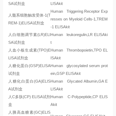
SA
试剂盒
LISAkit
Human Triggering Receptor Exp
人髓系细胞触发受体
-1(T
resses on Myeloid Cells-1,TREM
REM-1)ELISA
试剂盒
-1 ELISAkit
人白细胞调节素
(LR)ELI
Human leukoregulin,LR ELISAki
SA
试剂盒
t
人血小板生成素
(TPO)E
Human Thrombopoietin,TPO EL
LISA
试剂盒
ISAkit
人糖化蛋白
(GSP)ELISA
Human glycosylated serum prot
试剂盒
ein,GSP ELISAkit
人糖化白蛋白
(GA)ELIS
Human Glycated Albumin,GA E
A
试剂盒
LISAkit
人
C
多肽
(CP) ELISA
试剂
Human C-Polypeptide,CP ELIS
盒
Akit
人胰高血糖素
(GC)ELIS