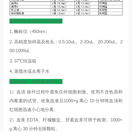
需要而未提供的试剂和器材
1.
酶标仪（
450nm
）
2.
高精度加样器及枪头：
0.5-10uL
、
2-20uL
、
20-200uL
、
2
00-1000uL
3. 37
℃
恒温箱
4.
蒸馏水或去离子水
样品收集、处理及保存方法
1
）血清
操作过程中避免任何细胞刺激。使用不含热原和
内毒素的试管。收集血液后
1000×g
离心
10
分钟将血清和
红细胞迅速小心地分离。
2
）血浆
EDTA
、柠檬酸盐、肝素血浆可用于检测。
1000×
g
离心
30
分钟去除颗粒。