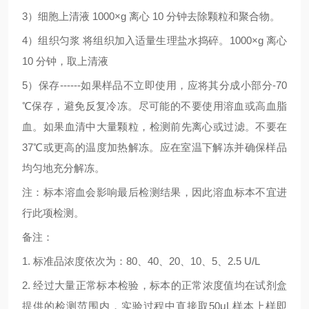
3
）细胞上清液
1000×g
离心
10
分钟去除颗粒和聚合物。
4
）组织匀浆
将组织加入适量生理盐水捣碎。
1000×g
离心
10
分钟，取上清液
5
）保存
------
如果样品不立即使用，应将其分成小部分
-70
℃
保存，避免反复冷冻。尽可能的不要使用溶血或高血脂
血。如果血清中大量颗粒，检测前先离心或过滤。不要在
37
℃
或更高的温度加热解冻。应在室温下解冻并确保样品
均匀地充分解冻。
注：标本溶血会影响最后检测结果，因此溶血标本不宜进
行此项检测。
备注：
1.
标准品浓度依次为：
80
、
40
、
20
、
10
、
5
、
2.5 U/L
2.
经过大量正常标本检验，标本的正常浓度值均在试剂盒
提供的检测范围内，实验过程中直接取
50μL
样本上样即