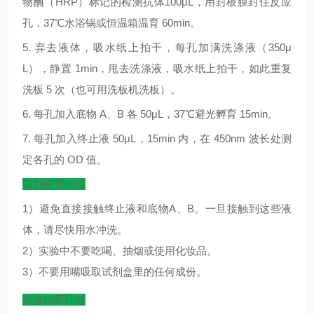
物酶（
HRP
）标记的检测抗体
100μL
，用封板膜封住反应
孔，
37
℃
水浴锅或恒温箱温育
60min
。
5.
弃去液体，吸水纸上拍干，每孔加满洗涤液（
350μ
L
），静置
1min
，甩去洗涤液，吸水纸上拍干，如此重复
洗板
5
次（也可用洗板机洗板）。
6.
每孔加入底物
A
、
B
各
50μL
，
37
℃
避光孵育
15min
。
7.
每孔加入终止液
50μL
，
15min
内，在
450nm
波长处测
定各孔的
OD
值。
试剂盒安全性
1）避免直接接触终止液和底物A、B。一旦接触到这些液
体，请尽快用水冲洗。
2）实验中不要吃喝、抽烟或使用化妆品。
3）不要用嘴吸取试剂盒里的任何成份。
实验结果计算