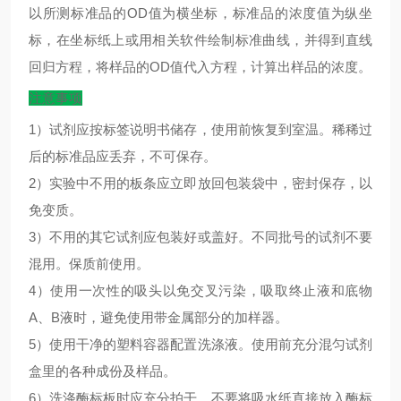
以所测标准品的
OD
值为横坐标，标准品的浓度值为纵坐
标，在坐标纸上或用相关软件绘制标准曲线，并得到直线
回归方程，将样品的
OD
值代入方程，计算出样品的浓度。
注意事项
1）试剂应按标签说明书储存，使用前恢复到室温。稀稀过
后的标准品应丢弃，不可保存。
2）实验中不用的板条应立即放回包装袋中，密封保存，以
免变质。
3）不用的其它试剂应包装好或盖好。不同批号的试剂不要
混用。保质前使用。
4）使用一次性的吸头以免交叉污染，吸取终止液和底物
A、B液时，避免使用带金属部分的加样器。
5）使用干净的塑料容器配置洗涤液。使用前充分混匀试剂
盒里的各种成份及样品。
6）洗涤酶标板时应充分拍干，不要将吸水纸直接放入酶标