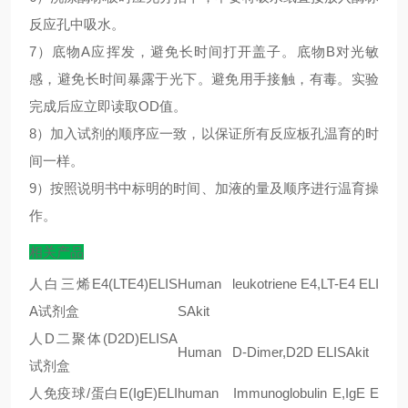
反应孔中吸水。
7）底物A应挥发，避免长时间打开盖子。底物B对光敏
感，避免长时间暴露于光下。避免用手接触，有毒。实验
完成后应立即读取OD值。
8）加入试剂的顺序应一致，以保证所有反应板孔温育的时
间一样。
9）按照说明书中标明的时间、加液的量及顺序进行温育操
作。
相关产品
人白三烯E4(LTE4)ELIS
Human leukotriene E4,LT-E4 ELI
A试剂盒
SAkit
人
D
二聚体
(D2D)ELISA
Human D-Dimer,D2D ELISAkit
试剂盒
人免疫球/蛋白
E(IgE)ELI
human Immunoglobulin E,IgE E