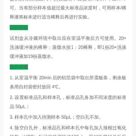
可。当有部分样本值超过最大标准品浓度时，可用样本
/
稀
释液将标本进行适当稀释后再进行实验。
试剂准备
试剂盒从冷藏环境中取出应在室温平衡后方可使用。
20×
洗涤缓冲液的稀释：蒸馏水按
1
：
20
稀释，即
1
份
20×
洗涤
缓冲液加
19
份蒸馏水。
操作步骤
1.
从室温平衡
20min
后的铝箔袋中取出所需板条，剩余板
条用自封袋密封放回
4
℃
。
2.
设置标准品孔和样本孔，标准品孔各加不同浓度的标准
品
50μL
；
3.
样本孔中加入待测样本
50μL
；空白孔不加。
4.
除空白孔外，标准品孔和样本孔中每孔加入辣根过氧化