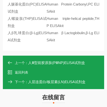
人羰基化蛋白
(PC)ELISA
Human Protein Carbonyl,PC ELI
试剂盒
SAkit
人螺旋肽
(THP)ELISA
试
Human triple-helical peptide,TH
剂盒
P ELISAkit
人
β
乳球蛋白
(
β
-Lg)ELIS
Human
β
Lactoglobulin,
β
-Lg ELI
A
试剂盒
SAkit
人Ⅲ型前胶原肽(PⅢNP)ELISA试剂盒
上一个：
返回列表
人层连蛋白/板层素(LN)ELISA试剂盒
下一个：
在线留言