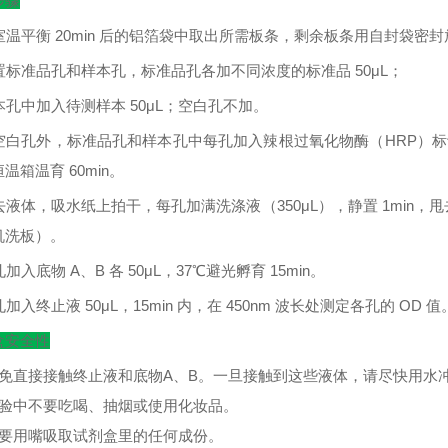
步骤
室温平衡
20min
后的铝箔袋中取出所需板条，剩余板条用自封袋密封
置标准品孔和样本孔，标准品孔各加不同浓度的标准品
50μL
；
本孔中加入待测样本
50μL
；空白孔不加。
空白孔外，标准品孔和样本孔中每孔加入辣根过氧化物酶（
HRP
）标
恒温箱温育
60min
。
去液体，吸水纸上拍干，每孔加满洗涤液（
350μL
），静置
1min
，甩
机洗板）。
孔加入底物
A
、
B
各
50μL
，
37
℃
避光孵育
15min
。
孔加入终止液
50μL
，
15min
内，在
450nm
波长处测定各孔的
OD
值
盒安全性
避免直接接触终止液和底物A、B。一旦接触到这些液体，请尽快用水
实验中不要吃喝、抽烟或使用化妆品。
不要用嘴吸取试剂盒里的任何成份。