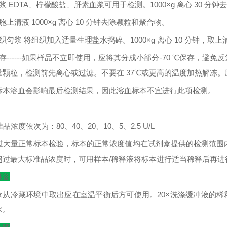
浆
EDTA
、柠檬酸盐、肝素血浆可用于检测。
1000×g
离心
30
分钟去
胞上清液
1000×g
离心
10
分钟去除颗粒和聚合物。
织匀浆
将组织加入适量生理盐水捣碎。
1000×g
离心
10
分钟，取上
存
------
如果样品不立即使用，应将其分成小部分
-70
℃
保存，避免反
量颗粒，检测前先离心或过滤。不要在
37
℃
或更高的温度加热解冻。
标本溶血会影响最后检测结果，因此溶血标本不宜进行此项检测。
：
准品浓度依次为：
80
、
40
、
20
、
10
、
5
、
2.5 U/L
过大量正常标本检验，标本的正常浓度值均在试剂盒提供的检测范围
超过最大标准品浓度时，可用样本
/
稀释液将标本进行适当稀释后再进
准备
盒从冷藏环境中取出应在室温平衡后方可使用。
20×
洗涤缓冲液的稀
水。