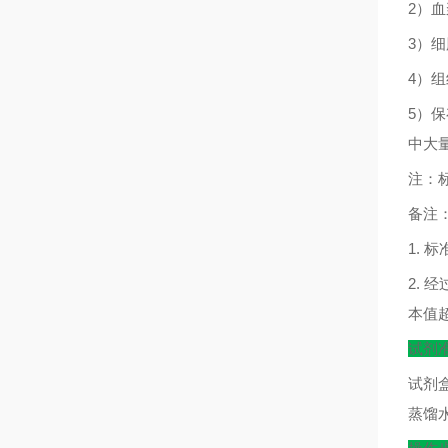
2
）血
3
）细
4
）组
5
）保
中大
注：
备注
1.
标
2.
经
本值
试剂
试剂
蒸馏