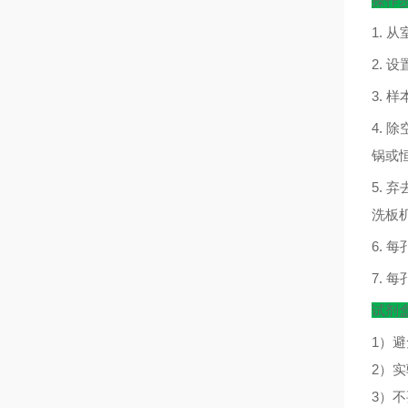
操作
1.
从
2.
设
3.
样
4.
除
锅或
5.
弃
洗板
6.
每
7.
每
试剂
1）
2）
3）