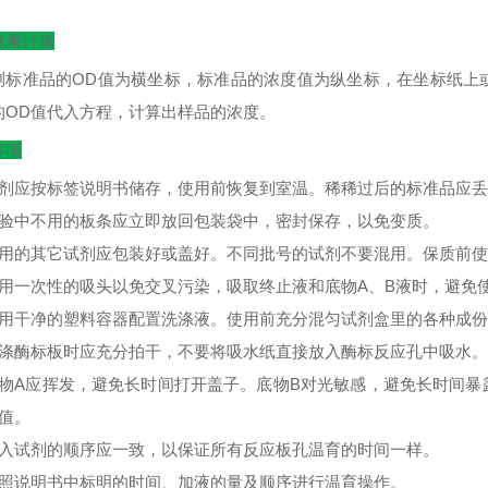
结果计算
测标准品的
OD
值为横坐标，标准品的浓度值为纵坐标，在坐标纸上
的
OD
值代入方程，计算出样品的浓度。
事项
试剂应按标签说明书储存，使用前恢复到室温。稀稀过后的标准品应
实验中不用的板条应立即放回包装袋中，密封保存，以免变质。
不用的其它试剂应包装好或盖好。不同批号的试剂不要混用。保质前
使用一次性的吸头以免交叉污染，吸取终止液和底物A、B液时，避免
使用干净的塑料容器配置洗涤液。使用前充分混匀试剂盒里的各种成
洗涤酶标板时应充分拍干，不要将吸水纸直接放入酶标反应孔中吸水。
底物A应挥发，避免长时间打开盖子。底物B对光敏感，避免长时间
D值。
加入试剂的顺序应一致，以保证所有反应板孔温育的时间一样。
按照说明书中标明的时间、加液的量及顺序进行温育操作。