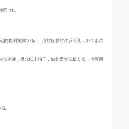
放回
4
℃
。
记的检测抗体
100μL
，用封板膜封住反应孔，
37
℃
水浴
去洗涤液，吸水纸上拍干，如此重复洗板
5
次（也可用
。
冲洗。