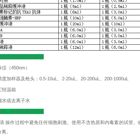
而未提供的试剂和器材
标仪（
450nm
）
精度加样器及枪头：
0.5-10uL
、
2-20uL
、
20-200uL
、
200-1000uL
℃
恒温箱
馏水或去离子水
收集、处理及保存方法
清
操作过程中避免任何细胞刺激。使用不含热原和内毒素的试管。
分离。