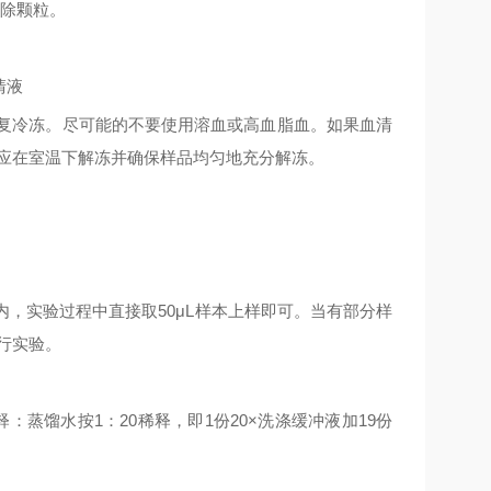
除颗粒。
清液
复冷冻。尽可能的不要使用溶血或高血脂血。如果血清
应在室温下解冻并确保样品均匀地充分解冻。
内，实验过程中直接取
50μL
样本上样即可。当有部分样
行实验。
释：蒸馏水按
1
：
20
稀释，即
1
份
20×
洗涤缓冲液加
19
份