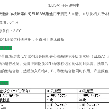
(ELISA)
使用说明书
连蛋白/板层素(LN)ELISA试剂盒
用于测定人血清、血浆及相关液体
效期：
6
个月
存条件：
2-8
℃
试剂盒仅供科研使用，不得用于临床诊断
原理实验
连蛋白/板层素(LN)试剂盒是固相夹心法酶联免疫吸附实验（ELIS
板内进行检测。先将待测物质和生物/素标记的抗体同时温育。洗涤后
合的酶结合物，然后加入底物A、B，和酶结合物同时作用。产生颜
盒组成