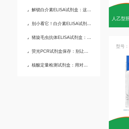
解锁白介素ELISA试剂盒：这份清晰操作指南，让实验效率直接翻倍
别小看它！白介素ELISA试剂盒，正悄悄撑起免疫实验的核心舞台
猪旋毛虫抗体ELISA试剂盒：操作步骤全拆解，检测轻松不踩坑
型号：
荧光PCR试剂盒保存：别让细节毁了检测精度！关键方法一文说透
核酸定量检测试剂盒：用对才精准！这些关键细节别错过